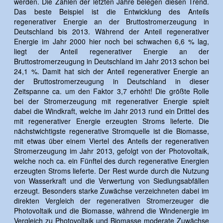
werden. Die Zahlen der letzten Jahre belegen diesen Trend.
Das beste Beispiel ist die Entwicklung des Anteils
regenerativer Energie an der Bruttostromerzeugung in
Deutschland bis 2013. Während der Anteil regenerativer
Energie im Jahr 2000 hier noch bei schwachen 6,6 % lag,
liegt der Anteil regenerativer Energie an der
Bruttostromerzeugung in Deutschland im Jahr 2013 schon bei
24,1 %. Damit hat sich der Anteil regenerativer Energie an
der Bruttostromerzeugung in Deutschland in dieser
Zeitspanne ca. um den Faktor 3,7 erhöht! Die größte Rolle
bei der Stromerzeugung mit regenerativer Energie spielt
dabei die Windkraft, welche im Jahr 2013 rund ein Drittel des
mit regenerativer Energie erzeugten Stroms lieferte. Die
nächstwichtigste regenerative Stromquelle ist die Biomasse,
mit etwas über einem Viertel des Anteils der regenerativen
Stromerzeugung im Jahr 2013, gefolgt von der Photovoltaik,
welche noch ca. ein Fünftel des durch regenerative Energien
erzeugten Stroms lieferte. Der Rest wurde durch die Nutzung
von Wasserkraft und die Verwertung von Siedlungsabfällen
erzeugt. Besonders starke Zuwächse verzeichneten dabei im
direkten Vergleich der regenerativen Stromerzeuger die
Photovoltaik und die Biomasse, während die Windenergie im
Vergleich zu Photovoltaik und Biomasse moderate Zuwächse