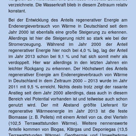
verzeichnete. Die Wasserkraft blieb in diesem Zeitraum relativ
konstant.
Bei der Entwicklung des Anteils regenerativer Energie am
Endenergieverbrauch von Wärme in Deutschland seit dem
Jahr 2000 ist ebenfalls eine große Steigerung zu erkennen.
Allerdings ist hier die Steigerung nicht so stark wie bei der
Stromerzeugung. Während im Jahr 2000 der Anteil
regenerativer Energie hier noch bei 4,0 % lag, lag der Anteil
im Jahr 2013 schon bei 9,1 % und hat sich somit mehr als
verdoppelt. Hier war allerdings in den letzten Jahren ein
leichter Rückgang zu erkennen. Der Höchstwert des Anteils
regenerativer Energie am Endenergieverbrauch von Wärme
in Deutschland in dem Zeitraum 2000 – 2013 wurde im Jahr
2011 mit 9,5 % erreicht. Nichts desto trotz zeigt der rasante
Anstieg seit dem Jahr 2000 allerdings, dass auch in diesem
Bereich viel Potential vorhanden ist und teilweise auch schon
genutzt wird. Der mit Abstand größte Lieferant für
regenerative Wärmeenergie im Jahr 2013 ist die feste
Biomasse (z. B. Pellets) mit einem Anteil von ca. drei Vierteln
(102,5 Terrawattstunden Wärme). Weitere nennenswerte
Anteile kommen von Biogas, Klärgas und Deponiegas (13,5
Terrawattstunden Wärme), Geothermie und Umweltwärme