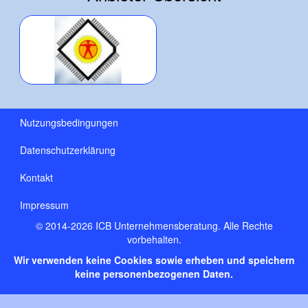
Nutzungsbedingungen
Datenschutzerklärung
Kontakt
Impressum
© 2014-2026 ICB Unternehmensberatung. Alle Rechte
vorbehalten.
Wir verwenden keine Cookies sowie erheben und speichern
keine personenbezogenen Daten.