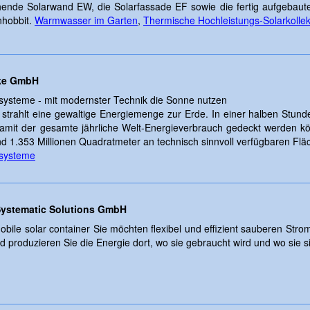
ehende Solarwand EW, die Solarfassade EF sowie die fertig aufgebaut
nhobbit.
Warmwasser im Garten
,
Thermische Hochleistungs-Solarkolle
ke GmbH
systeme - mit modernster Technik die Sonne nutzen
strahlt eine gewaltige Energiemenge zur Erde. In einer halben Stun
amit der gesamte jährliche Welt-Energieverbrauch gedeckt werden kö
d 1.353 Millionen Quadratmeter an technisch sinnvoll verfügbaren Flä
rsysteme
ystematic Solutions GmbH
mobile solar container Sie möchten flexibel und effizient sauberen Str
old produzieren Sie die Energie dort, wo sie gebraucht wird und wo sie s