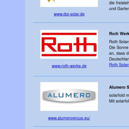
die freist
und Garte
www.dpi-solar.de
Roth Wer
Roth Solar
Die Sonne 
an, dass d
Deutschlan
Roth Sola
www.roth-werke.de
Alumero S
solarfold 
Mit solarf
www.alumerogroup.eu/