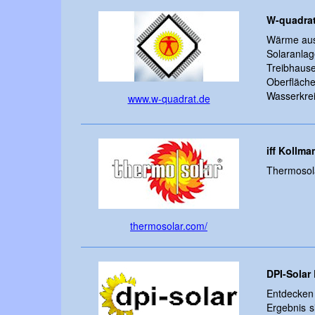
W-quadra
Wärme aus
Solaranlag
Treibhaus
Oberfläc
Wasserkrei
www.w-quadrat.de
iff Kollm
Thermosola
thermosolar.com/
DPI-Solar
Entdecken
Ergebnis s