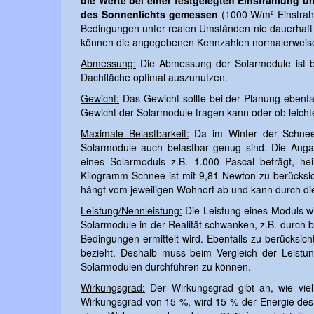
die Werte bei einer festgelegten Einstrahlung 
des Sonnenlichts gemessen
(1000 W/m² Einstrahl
Bedingungen unter realen Umständen nie dauerhaft v
können die angegebenen Kennzahlen normalerweise 
Abmessung:
Die Abmessung der Solarmodule ist bei
Dachfläche optimal auszunutzen.
Gewicht:
Das Gewicht sollte bei der Planung ebenfa
Gewicht der Solarmodule tragen kann oder ob leicht
Maximale Belastbarkeit:
Da im Winter der Schnee a
Solarmodule auch belastbar genug sind. Die Anga
eines Solarmoduls z.B. 1.000 Pascal beträgt, h
Kilogramm Schnee ist mit 9,81 Newton zu berücksic
hängt vom jeweiligen Wohnort ab und kann durch d
Leistung/Nennleistung:
Die Leistung eines Moduls w
Solarmodule in der Realität schwanken, z.B. durch 
Bedingungen ermittelt wird. Ebenfalls zu berücksicht
bezieht. Deshalb muss beim Vergleich der Leistu
Solarmodulen durchführen zu können.
Wirkungsgrad:
Der Wirkungsgrad gibt an, wie viel
Wirkungsgrad von 15 %, wird 15 % der Energie des 