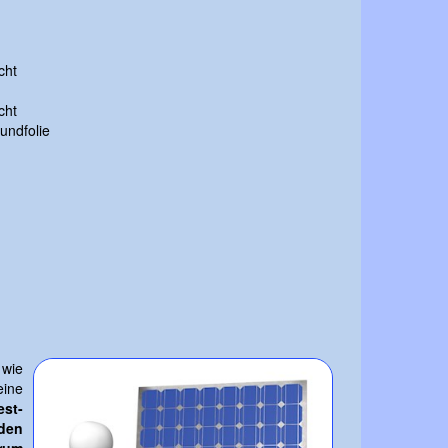
cht
cht
undfolie
 wie
eine
est-
rden