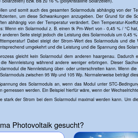
olarzellen) bzw. bis zu 16 % (polykristalline Solarzellen).
ellen und somit auch des gesamten Solarmoduls abhängig von der Te
fizienten, um diese Schwankungen anzugeben. Der Grund für die Sc
ften abhängig von der Temperatur verändert. Den Temperatur-Koeffizi
s: Wenn ein Solarmodul z. B. einen tk Pm-Wert von - 0,45 % / °C hat,
 anderen Seite steigt jedoch die Leistung des Solarmoduls um 0,45 % j
fttemperatur! Dabei steigt der Strom-Wert des Solarmoduls und die
s entsprechend umgekehrt und die Leistung und die Spannung des Solarm
rozess gleicht kein Solarmodul dem anderen haargenau. Dadurch en
ie Nennleistung während andere weniger erbringen. Dieser Sachverh
Solarmodul die Nennleistung über- oder unterschreiten kann. Wenn die 
s Solarmoduls zwischen 95 Wp und 105 Wp. Normalerweise beträgt diese
Spannung des Solarmoduls an, wenn das Modul unter STC-Bedingungen
gemessen werden. Ein Beispiel hierfür wäre, wenn der Wechselrichter
ie stark der Strom bei dem Solarmodul maximal werden kann. Um die
ma Photovoltaik gesucht?