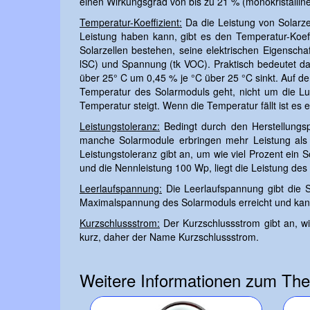
einen Wirkungsgrad von bis zu 21 % (monokristalline S
Temperatur-Koeffizient:
Da die Leistung von Solarz
Leistung haben kann, gibt es den Temperatur-Koef
Solarzellen bestehen, seine elektrischen Eigenscha
lSC) und Spannung (tk VOC). Praktisch bedeutet da
über 25° C um 0,45 % je °C über 25 °C sinkt. Auf der
Temperatur des Solarmoduls geht, nicht um die Lu
Temperatur steigt. Wenn die Temperatur fällt ist e
Leistungstoleranz:
Bedingt durch den Herstellungsp
manche Solarmodule erbringen mehr Leistung als d
Leistungstoleranz gibt an, um wie viel Prozent ein 
und die Nennleistung 100 Wp, liegt die Leistung de
Leerlaufspannung:
Die Leerlaufspannung gibt die 
Maximalspannung des Solarmoduls erreicht und kann 
Kurzschlussstrom:
Der Kurzschlussstrom gibt an, w
kurz, daher der Name Kurzschlussstrom.
Weitere Informationen zum The