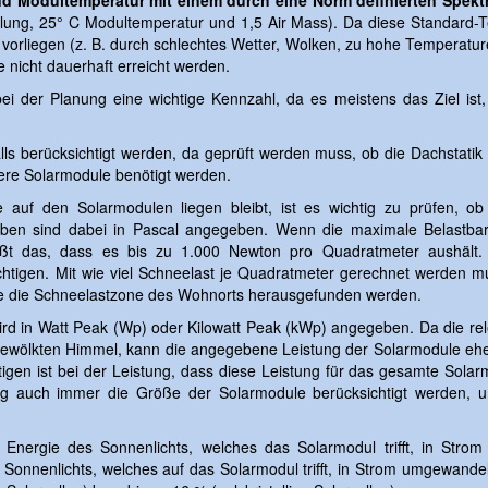
und Modultemperatur mit einem durch eine Norm definierten Spek
ung, 25° C Modultemperatur und 1,5 Air Mass). Da diese Standard-T
orliegen (z. B. durch schlechtes Wetter, Wolken, zu hohe Temperatur
nicht dauerhaft erreicht werden.
 der Planung eine wichtige Kennzahl, da es meistens das Ziel ist,
lls berücksichtigt werden, da geprüft werden muss, ob die Dachstatik
ere Solarmodule benötigt werden.
uf den Solarmodulen liegen bleibt, ist es wichtig zu prüfen, ob
ben sind dabei in Pascal angegeben. Wenn die maximale Belastbar
eißt das, dass es bis zu 1.000 Newton pro Quadratmeter aushält.
htigen. Mit wie viel Schneelast je Quadratmeter gerechnet werden m
ie die Schneelastzone des Wohnorts herausgefunden werden.
ird in Watt Peak (Wp) oder Kilowatt Peak (kWp) angegeben. Da die re
bewölkten Himmel, kann die angegebene Leistung der Solarmodule eher
igen ist bei der Leistung, dass diese Leistung für das gesamte Solarm
ng auch immer die Größe der Solarmodule berücksichtigt werden, u
 Energie des Sonnenlichts, welches das Solarmodul trifft, in Stro
Sonnenlichts, welches auf das Solarmodul trifft, in Strom umgewande